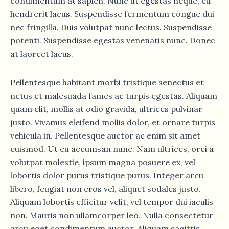
condimentum at sapien. Nunc ut egestas neque, eu
hendrerit lacus. Suspendisse fermentum congue dui
nec fringilla. Duis volutpat nunc lectus. Suspendisse
potenti. Suspendisse egestas venenatis nunc. Donec
at laoreet lacus.
Pellentesque habitant morbi tristique senectus et
netus et malesuada fames ac turpis egestas. Aliquam
quam elit, mollis at odio gravida, ultrices pulvinar
justo. Vivamus eleifend mollis dolor, et ornare turpis
vehicula in. Pellentesque auctor ac enim sit amet
euismod. Ut eu accumsan nunc. Nam ultrices, orci a
volutpat molestie, ipsum magna posuere ex, vel
lobortis dolor purus tristique purus. Integer arcu
libero, feugiat non eros vel, aliquet sodales justo.
Aliquam lobortis efficitur velit, vel tempor dui iaculis
non. Mauris non ullamcorper leo. Nulla consectetur
arcu eget condimentum auctor. Aliquam sagittis