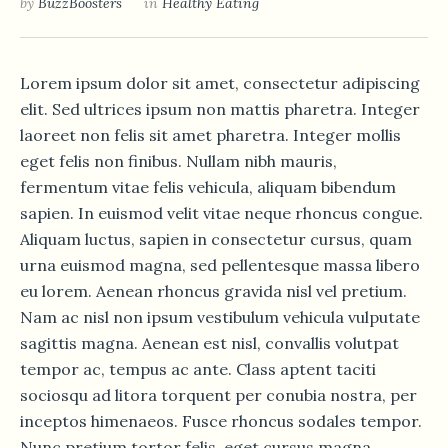
by
BuzzBoosters
in
Healthy Eating
Lorem ipsum dolor sit amet, consectetur adipiscing
elit. Sed ultrices ipsum non mattis pharetra. Integer
laoreet non felis sit amet pharetra. Integer mollis
eget felis non finibus. Nullam nibh mauris,
fermentum vitae felis vehicula, aliquam bibendum
sapien. In euismod velit vitae neque rhoncus congue.
Aliquam luctus, sapien in consectetur cursus, quam
urna euismod magna, sed pellentesque massa libero
eu lorem. Aenean rhoncus gravida nisl vel pretium.
Nam ac nisl non ipsum vestibulum vehicula vulputate
sagittis magna. Aenean est nisl, convallis volutpat
tempor ac, tempus ac ante. Class aptent taciti
sociosqu ad litora torquent per conubia nostra, per
inceptos himenaeos. Fusce rhoncus sodales tempor.
Nunc pretium tortor felis, eget cursus magna