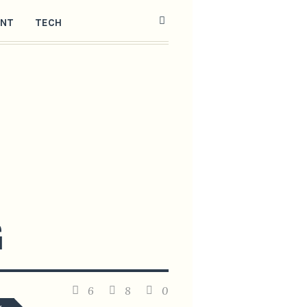
ENT
TECH
G
6
8
0