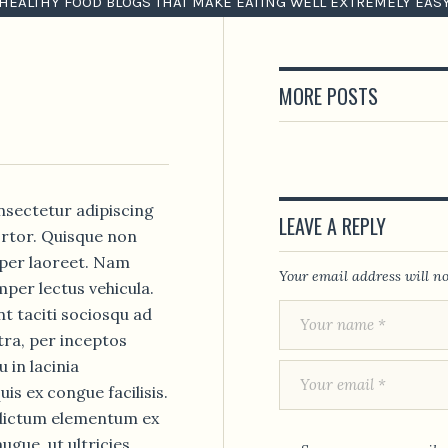
HEALTHY FOOD BLOGS THAT MAKE EATING WELL EXTREMELY EAS
MORE POSTS
nsectetur adipiscing
LEAVE A REPLY
tortor. Quisque non
per laoreet. Nam
Your email address will no
emper lectus vehicula.
nt taciti sociosqu ad
tra, per inceptos
in lacinia
s ex congue facilisis.
dictum elementum ex
ugue, ut ultricies