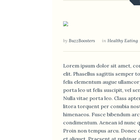
by
BuzzBoosters
in
Healthy Eating
Lorem ipsum dolor sit amet, co
elit. Phasellus sagittis semper 
felis elementum augue ullamcor
porta leo ut felis suscipit, vel s
Nulla vitae porta leo. Class apte
litora torquent per conubia nos
himenaeos. Fusce bibendum arcu 
condimentum. Aenean id nunc qui
Proin non tempus arcu. Donec 
et aliquet. Praesent at pulvinar a