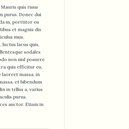
. Mauris quis risus
um purus. Donec dui
a in, porttitor eu
tibus et magnis dis
iculus mus.
 luctus lacus quis,
llentesque sodales
do non nisl posuere
ra quis efficitur eu,
e laoreet massa, in
massa, et bibendum
n in tellus a, varius
aculis purus.
ces auctor. Etiam in