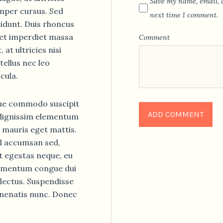
Save my name, email, a
emper cursus. Sed
next time I comment.
idunt. Duis rhoncus
et imperdiet massa
Comment
 at ultricies nisi
tellus nec leo
cula.
sque commodo suscipit
 dignissim elementum
 mauris eget mattis.
el accumsan sed,
 egestas neque, eu
ermentum congue dui
 lectus. Suspendisse
enenatis nunc. Donec